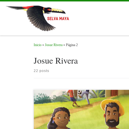
Skip to content
Inicio
»
Josue Rivera
»
Página 2
Josue Rivera
22 posts
¿Conoces que es la zoonosis? ¿Sabías que la transmisión de
enfermedades de animales domésticos, silvestres y ganado hacia
humanos es muy común? Aprende más de este tema de la mano de
doña Felícita, don Pedro y Maribel en la siguiente historieta