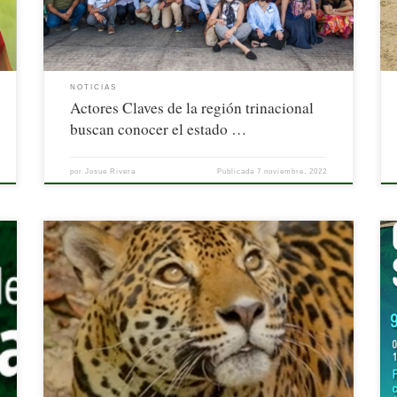
uno de los objetivos del […]
NOTICIAS
Actores Claves de la región trinacional
buscan conocer el estado …
por
Josue Rivera
Publicada
7 noviembre, 2022