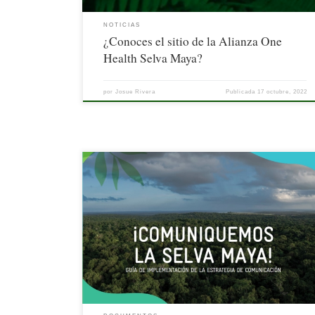
NOTICIAS
¿Conoces el sitio de la Alianza One
Health Selva Maya?
por
Josue Rivera
Publicada
17 octubre, 2022
La Estrategia de Comunicación de la Selva Maya (ECSM) es un
instrumento que contribuye y acompaña a las instituciones belizeñas
guatemaltecas y mexicanas para alcanzar sus objetivos de política
pública en la región.