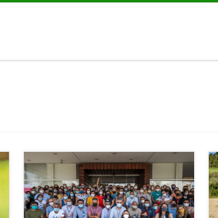
Conocer de manera más profunda la relación que existe entre las
enfermedades de los animales silvestres, la salud de las comunidades
que viven alrededor o en las áreas protegidas de la Selva Maya y la
propia salud del bosque tropical más importante de Mesoamérica es