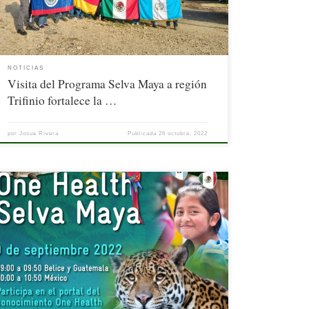
NOTICIAS
Visita del Programa Selva Maya a región
Trifinio fortalece la …
por
Josue Rivera
Publicada
26 octubre, 2022
El día miércoles 10 de agosto del 2022, a las 09:00 am hora de
Guatemala y Belice y 10:00 am hora de México, con la presencia en
línea de más de 100 funcionarios y miembros de organismos
públicos, privados, universidades y otros interesados de México,
Guatemala y Belice, además de […]