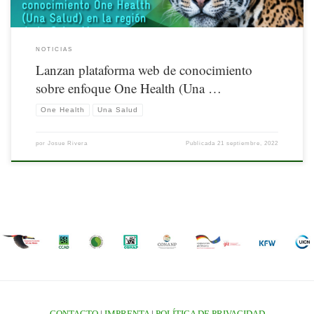
NOTICIAS
Lanzan plataforma web de conocimiento
sobre enfoque One Health (Una …
One Health
Una Salud
por
Josue Rivera
Publicada
21 septiembre, 2022
CONTACTO
|
IMPRENTA
|
POLÍTICA DE PRIVACIDAD