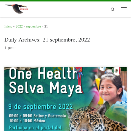
Skip to content
Search
Men
Inicio
»
2022
»
septiembre
»
21
Daily Archives:
21 septiembre, 2022
1 post
El día miércoles 10 de agosto del 2022, a las 09:00 am hora de Guatemala y Belice
y 10:00 am hora de México, con la presencia en línea de más de 100 funcionarios
y miembros de organismos públicos, privados, universidades y otros interesados de
México, Guatemala y Belice, además de […]