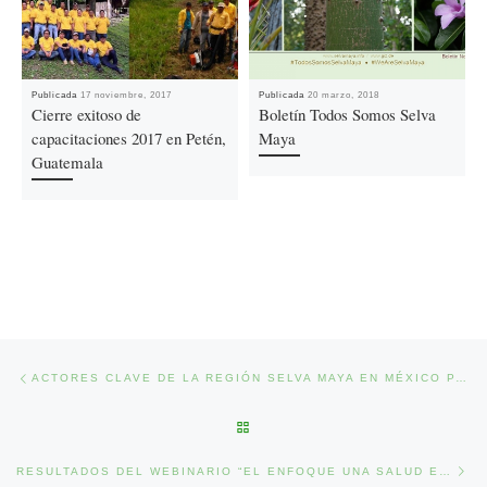
Publicada
17 noviembre, 2017
Publicada
20 marzo, 2018
Cierre exitoso de
Boletín Todos Somos Selva
capacitaciones 2017 en Petén,
Maya
Guatemala
Ir a la entrada
Previous post
ACTORES CLAVE DE LA REGIÓN SELVA MAYA EN MÉXICO PARTICIPAN EN REUNIONES INTERSECTORIALES “ENFOQUE ONE HEALTH Y SU IMPORTANCIA EN LA AGENDA PÚBLICA ESTATAL”
BACK TO POST LIST
Nex
RESULTADOS DEL WEBINARIO “EL ENFOQUE UNA SALUD EN LA SELVA MAYA: RESULTADOS DE PROYECTOS PILOTO EN EL MAYOR BOSQUE TROPICAL MESOAMERICANO”.