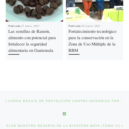
Publicada
17 enero, 2017
Publicada
15 marzo, 2017
Las semillas de Ramón,
Fortalecimiento tecnológico
alimento con potencial para
para la conservación en la
fortalecer la seguridad
Zona de Uso Múltiple de la
alimentaria en Guatemala
RBM
Ir a la entrada
Previous post
CURSO BÁSICO DE PROTECCIÓN CONTRA INCENDIOS FORESTALES
BACK TO POST LIST
Nex
PLAN MAESTRO RESERVA DE LA BIOSFERA MAYA (TOMO IV)