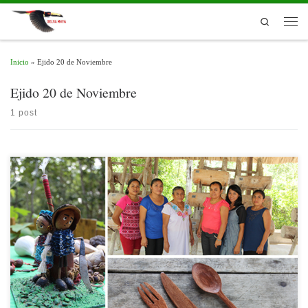
Skip to content
Search
Men
Inicio
»
Ejido 20 de Noviembre
Ejido 20 de Noviembre
1 post
En el marco del 30° Aniversario de la Reserva de la Biosfera Calakmul, Campeche,
el 25 de mayo se inauguró la Ruta de las Artesanías con una visita de
familiarización a tres organizaciones comunitarias de artesanos del Ejido 20 de
Noviembre