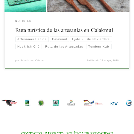
NOTICIAS
Ruta turística de las artesanías en Calakmul
Artesanos Sabios
Calakmul
Ejido 20 de Noviembre
Neek Ich Ché
Ruta de las Artesanías
Tumben Kab
por
SelvaMaya Oficina
Publicada
27 mayo, 2019
CONTACTO
|
IMPRENTA
|
POLÍTICA DE PRIVACIDAD