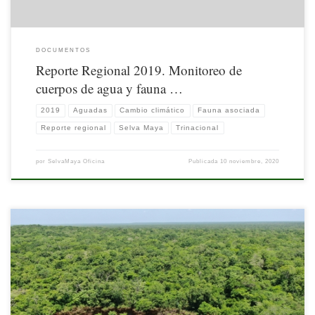
DOCUMENTOS
Reporte Regional 2019. Monitoreo de
cuerpos de agua y fauna …
2019
Aguadas
Cambio climático
Fauna asociada
Reporte regional
Selva Maya
Trinacional
por
SelvaMaya Oficina
Publicada
10 noviembre, 2020
Especialistas de Belice, Guatemala y México advierten respecto del preocupante
estado de los cuerpos de agua en la Región de la Selva Maya, y el posible impacto
negativo en la fauna asociada y comunidades que la habitan.