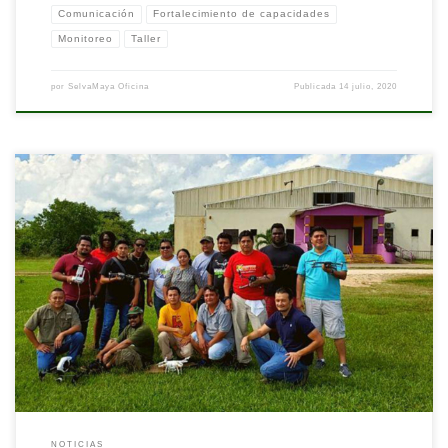
Comunicación
Fortalecimiento de capacidades
Monitoreo
Taller
por
SelvaMaya Oficina
Publicada
14 julio, 2020
Nota originalmente publicada por la UICN. Disponible aquí
NOTICIAS