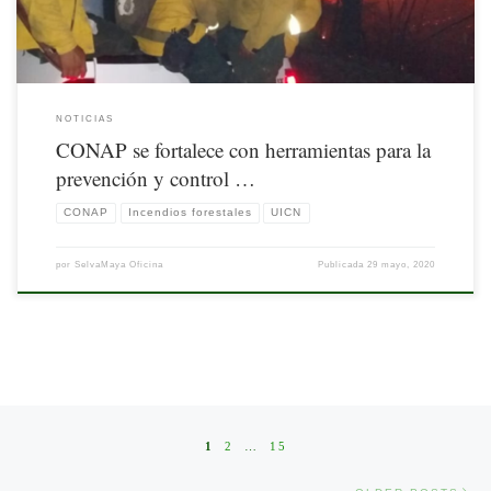
NOTICIAS
CONAP se fortalece con herramientas para la
prevención y control …
CONAP
Incendios forestales
UICN
por
SelvaMaya Oficina
Publicada
29 mayo, 2020
Posts navigation
1
2
…
15
Old