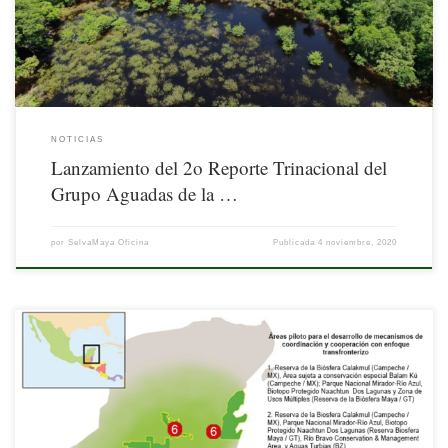
NOTICIAS
Lanzamiento del 2o Reporte Trinacional del
Grupo Aguadas de la …
por
SelvaMaya Oficina
Publicada
4 noviembre, 2020
Belice, Guatemala y México comparten la Selva Maya; sin embargo, las fronteras
entre sí suponen retos en materia de gobernanza, gestión y coordinación de