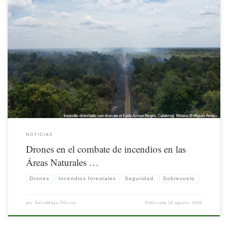
Los drones son utilizados cada vez más en tareas de vigilancia y monitoreo de las
Áreas Naturales Protegidas (ANP).
NOTICIAS
Drones en el combate de incendios en las
Áreas Naturales …
Drones
Incendios forestales
Seguridad
Sobrevuelo
por
SelvaMaya Oficina
Publicada
18 agosto, 2020