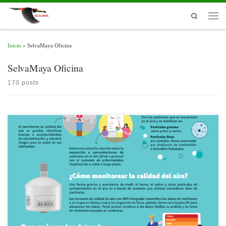
Skip to content
Search
Men
Inicio
»
SelvaMaya Oficina
SelvaMaya Oficina
170 posts
El aire es un recurso vital para los humanos y otros seres vivos, por ello es
importante monitorear su calidad y determinar la concentración de partículas
disueltas en el ambiente que puedan ser perjudiciales para la salud. El monitoreo de
calidad del aire permite identificar fuentes o acontecimientos de contaminación […]