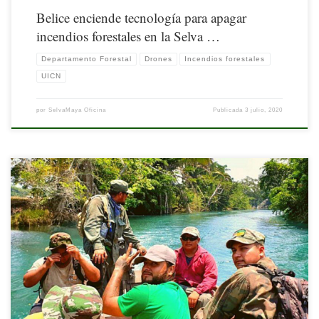
Belice enciende tecnología para apagar
incendios forestales en la Selva …
Departamento Forestal
Drones
Incendios forestales
UICN
por
SelvaMaya Oficina
Publicada
3 julio, 2020
Nota originalmente publicada por la UICN. Disponible aquí