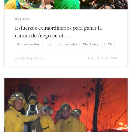
NOTICIAS
Esfuerzos extraordinarios para ganar la
carrera de fuego en el …
Conservación
Incendios forestales
Río Bravo
UICN
por
SelvaMaya Oficina
Publicada
3 julio, 2020
Nota publicada por la UICN. Disponible aquí