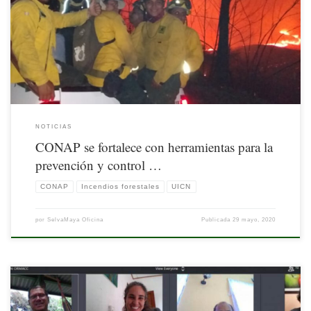
Nota publicada por la UICN. Disponible aquí
NOTICIAS
CONAP se fortalece con herramientas para la
prevención y control …
CONAP
Incendios forestales
UICN
por
SelvaMaya Oficina
Publicada
29 mayo, 2020