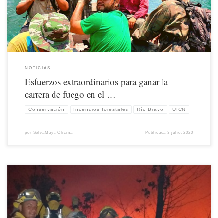
NOTICIAS
Esfuerzos extraordinarios para ganar la
carrera de fuego en el …
Conservación
Incendios forestales
Río Bravo
UICN
por
SelvaMaya Oficina
Publicada
3 julio, 2020