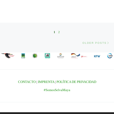
Posts navigation
1
2
Old
OLDER POSTS
CONTACTO
|
IMPRENTA
|
POLÍTICA DE PRIVACIDAD
#SomosSelvaMaya