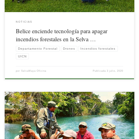
NOTICIAS
Belice enciende tecnología para apagar
incendios forestales en la Selva …
Departamento Forestal
Drones
Incendios forestales
UICN
por
SelvaMaya Oficina
Publicada
3 julio, 2020
Nota originalmente publicada por la UICN. Disponible aquí