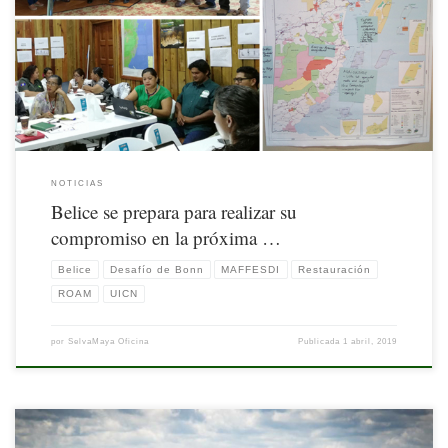
Nota publicada originalmente por UICN. Disponible en:
https://www.iucn.org/es/news/mexico-america-central-y-el-caribe/201904/belice-se-
prepara-para-anunciar-su-compromiso-del-desafio-de-bonn-de-america-latina
NOTICIAS
Belice se prepara para realizar su
compromiso en la próxima …
Belice
Desafío de Bonn
MAFFESDI
Restauración
ROAM
UICN
por
SelvaMaya Oficina
Publicada
1 abril, 2019