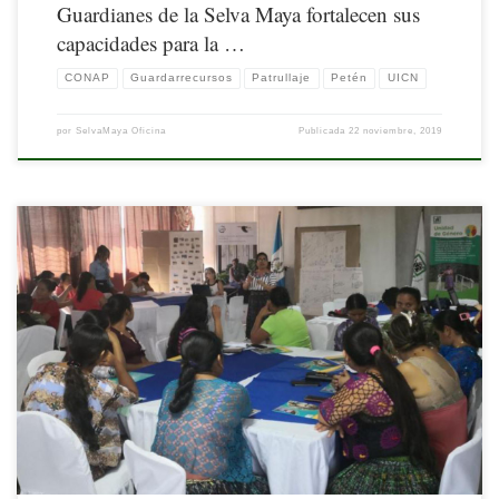
Guardianes de la Selva Maya fortalecen sus
capacidades para la …
CONAP
Guardarrecursos
Patrullaje
Petén
UICN
por
SelvaMaya Oficina
Publicada
22 noviembre, 2019
Nota publicada originalmente por la Unión Internacional para la Conservación de
la Naturaleza (UICN). Disponible en: https://www.iucn.org/news/mexico-america-
central-y-el-caribe/201909/valientes-mujeres-guatemaltecas-de-la-selva-maya-
apuntan-a-la-conservacion-de-las-areas-protegidas