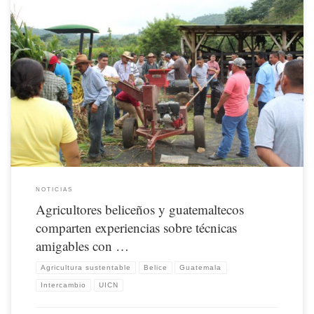
Nota originalmente publicada por la Unión Internacional para la Conservación de
la Naturaleza (UICN). Disponible aquí
NOTICIAS
Agricultores beliceños y guatemaltecos
comparten experiencias sobre técnicas
amigables con …
Agricultura sustentable
Belice
Guatemala
Intercambio
UICN