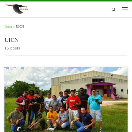
Skip to content
Search
Men
Inicio
»
UICN
UICN
15 posts
Nota originalmente publicada por la UICN. Disponible aquí