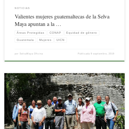
NOTICIAS
Valientes mujeres guatemaltecas de la Selva
Maya apuntan a la …
Áreas Protegidas
CONAP
Equidad de género
Guatemala
Mujeres
UICN
por
SelvaMaya Oficina
Publicada
9 septiembre, 2019
Nota originalmente publicada por UICN. Disponible
en: https://www.iucn.org/es/news/mexico-america-central-y-el-caribe/201908/eagl-
selva-maya-acota-recomendaciones-de-manejo-para-areas-protegidas-de-mexico-y-
guatemala