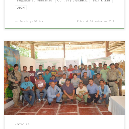
Brigadas comunitarias
Control y vigilancia
Sian K'aan
UICN
por
SelvaMaya Oficina
Publicada
30 noviembre, 2019
Nota originalmente publicada por la UICN (Unión Internacional para la
Conservación de la Naturaleza) Disponible
en: https://www.iucn.org/es/news/mexico-america-central-y-el-
caribe/201911/guardianes-de-la-selva-maya-fortalecen-sus-capacidades-para-la-
conservacion-de-las-areas-protegidas-de-peten
NOTICIAS