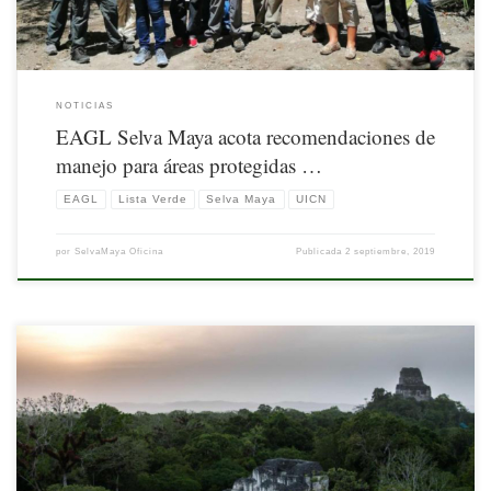
NOTICIAS
EAGL Selva Maya acota recomendaciones de
manejo para áreas protegidas …
EAGL
Lista Verde
Selva Maya
UICN
por
SelvaMaya Oficina
Publicada
2 septiembre, 2019
Nota publicada originalmente por la Unión Internacional para la Conservación de
la Naturaleza Disponible en: https://www.iucn.org/news/mexico-central-america-
and-caribbean/201908/uicn-y-conap-exploran-en-guatemala-oportunidades-para-