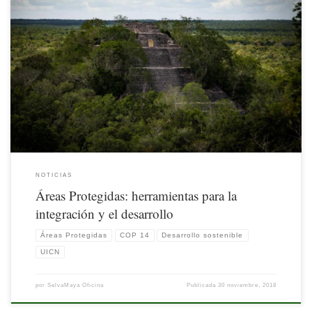
Nota publicada originalmente por UIC. Disponible
en: https://www.iucn.org/es/news/mexico-america-central-y-el-caribe/201811/areas-
protegidas-herramientas-para-la-integracion-y-el-desarrollo
NOTICIAS
Áreas Protegidas: herramientas para la
integración y el desarrollo
Áreas Protegidas
COP 14
Desarrollo sostenible
UICN
por
SelvaMaya Oficina
Publicada
30 noviembre, 2018