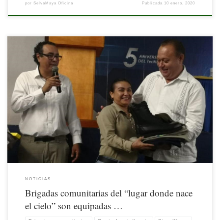
por
SelvaMaya Oficina
Publicada
10 enero, 2020
Nota Publicada originalmente por la Unión Internacional para la Conservación de
la Naturaleza (UICN). Disponible
en: https://www.iucn.org/es/news/mexico-america-central-y-el-
caribe/201911/brigadas-comunitarias-del-lugar-donde-nace-el-cielo-son-
equipadas-para-el-control-y-vigilancia
NOTICIAS
Brigadas comunitarias del “lugar donde nace
el cielo” son equipadas …