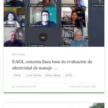
Nota publicada por la Unión Internacional para la Conservación de la Naturaleza
(UICN). Disponible aquí
NOTICIAS
EAGL concreta línea base de evaluación de
efectividad de manejo …
EAGL
Lista Verde
Selva Maya
UICN
por
SelvaMaya Oficina
Publicada
13 mayo, 2020