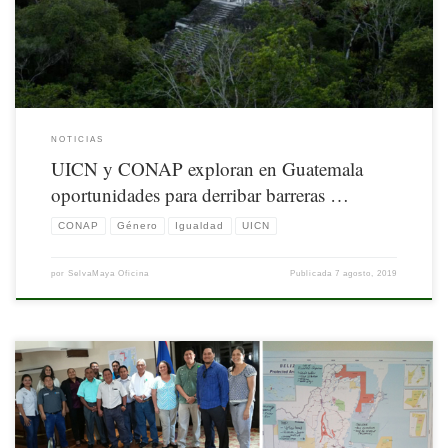
derribar-las-barreras-que-impiden-la-igualdad-en-la-selva-maya
NOTICIAS
UICN y CONAP exploran en Guatemala
oportunidades para derribar barreras …
CONAP
Género
Igualdad
UICN
por
SelvaMaya Oficina
Publicada
7 agosto, 2019