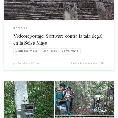
NOTICIAS
Videoreportaje: Software contra la tala ilegal
en la Selva Maya
Deutsche Welle
Monitoreo
Selva Maya
por
SelvaMaya Oficina
Publicada
4 septiembre, 2018
El monitoreo de fauna mediante cámaras trampa permite entender las condiciones
del hábitat y el comportamiento de especies, particularmente aquellas que tienen
hábitos nocturnos o son escurridizas al ojo humano. No en pocas ocasiones causan