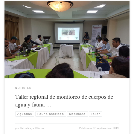
El 25 de septiembre de 2019 se llevó a cabo en Flores, Guatemala, el Taller anual
del Grupo Regional de monitoreo de cuerpos de agua y fauna asociada en la Selva
Maya (MASM), cuyo objetivo es utilizar el monitoreo estandarizado de cuerpos de
agua y fauna asociada
NOTICIAS
Taller regional de monitoreo de cuerpos de
agua y fauna …
Aguadas
Fauna asociada
Monitoreo
Taller
por
SelvaMaya Oficina
Publicada
27 septiembre, 2019