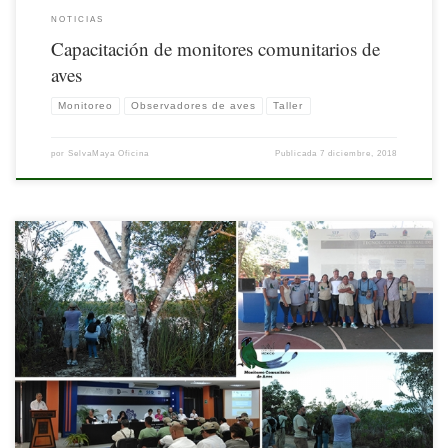
NOTICIAS
Capacitación de monitores comunitarios de
aves
Monitoreo
Observadores de aves
Taller
por
SelvaMaya Oficina
Publicada
7 diciembre, 2018
Con el objetivo de intercambiar experiencias entre los diferentes actores vinculados
a las actividades de monitoreo de aves, del 13 al 15 de septiembre de 2018 se llevó
a cabo en Chetumal, México, el 6° Encuentro de la Red de Monitores Comunitarios
de Aves de la Comisión Nacional para el […]