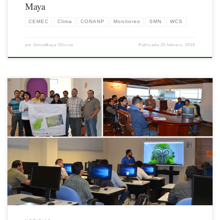
Maya
CEMEC
Clima
CONANP
Monitoreo
SMN
WCS
por
SelvaMaya Oficina
Publicada
25 febrero, 2019
La gama de aplicaciones de la teledetección con radar de apertura sintética (SAR) es
amplia, algunas de las más apreciadas se orientan al monitoreo temporal de
procesos, actividades antropogénicas y desastres naturales como inundaciones,
deslizamientos, hundimientos, terremotos, deforestación, entre otros.