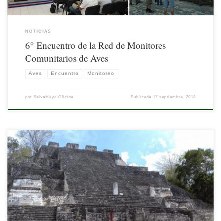
NOTICIAS
6° Encuentro de la Red de Monitores
Comunitarios de Aves
Aves
Encuentro
Monitoreo
por
SelvaMaya Oficina
Publicada
17 septiembre, 2018
La Selva Maya, el segundo bosque tropical de América pierde cada año unas
30.000 hectáreas de terreno. Desde hace algunos meses guardaparques en esta
región usan un programa informático para monitorear la tala de árboles.