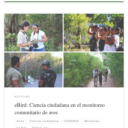
Como bien se ha dicho, la ciudadanía desempeña un gran papel en el monitoreo de
la biodiversidad. Específicamente, en el monitoreo comunitario de aves es útil la
herramienta eBird o su versión en español aVerAves,
NOTICIAS
eBird: Ciencia ciudadana en el monitoreo
comunitario de aves
Aves
Ciencia ciudadana
CONABIO
Monitoreo