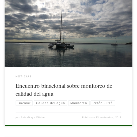
Agua Clara Ciudadanos por Bacalar A.C., en colaboración con Cooperación
Alemana al Desarrollo Sustentable (GIZ), coordinaron el primer encuentro
binacional sobre monitoreo de calidad del agua en Lago Petén-Itzá (Guatemala) y
Laguna de Bacalar (México); ocurrido el 19 y 20 de noviembre de 2019.
NOTICIAS
Encuentro binacional sobre monitoreo de
calidad del agua
Bacalar
Calidad del agua
Monitoreo
Petén - Itzá
por
SelvaMaya Oficina
Publicada
23 noviembre, 2019