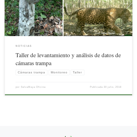
sorpresa las imágenes captadas mediante estos dispositivos sensibles al movimiento,
dispuestos tácticamente en sitios que […]
NOTICIAS
Taller de levantamiento y análisis de datos de
cámaras trampa
Cámaras trampa
Monitoreo
Taller
por
SelvaMaya Oficina
Publicada
30 julio, 2018
Posts navigation