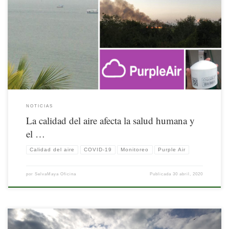
Mejorar nuestros hábitos tiene impacto positivo en nuestra salud y el entorno.
Nuestro bienestar también depende del bienestar de los ecosistemas; el aire que
respiramos es un ejemplo.
NOTICIAS
La calidad del aire afecta la salud humana y
el …
Calidad del aire
COVID-19
Monitoreo
Purple Air
por
SelvaMaya Oficina
Publicada
30 abril, 2020