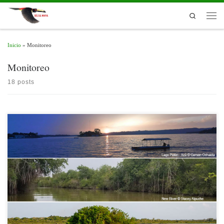
Skip to content
Search
Men
Inicio
»
Monitoreo
Monitoreo
18 posts
Nunca ha sido tan apremiante cuidar los recursos hídricos como ahora.