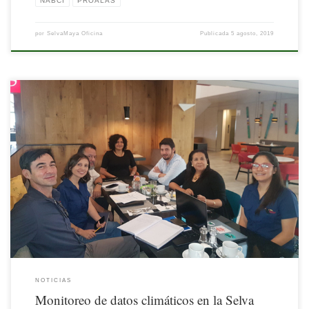
NABCI
PROALAS
por
SelvaMaya Oficina
Publicada
5 agosto, 2019
Con apoyo del Comité Regional de Recursos Hidráulicos del Sistema de Integración
Centroamericana (CRRH-SICA), el 21 de febrero se llevó a cabo el primer Taller
Regional de Servicios Meteorológicos de la Selva Maya, en la ciudad de
Guatemala.
NOTICIAS
Monitoreo de datos climáticos en la Selva