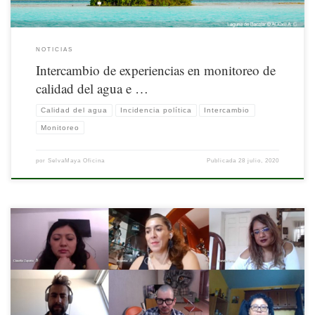
NOTICIAS
Intercambio de experiencias en monitoreo de
calidad del agua e …
Calidad del agua
Incidencia política
Intercambio
Monitoreo
por
SelvaMaya Oficina
Publicada
28 julio, 2020
Comunicar información relevante tanto a la ciudadanía, como a tomadores de
decisión política, es parte de las labores de conservación y desarrollo sostenible