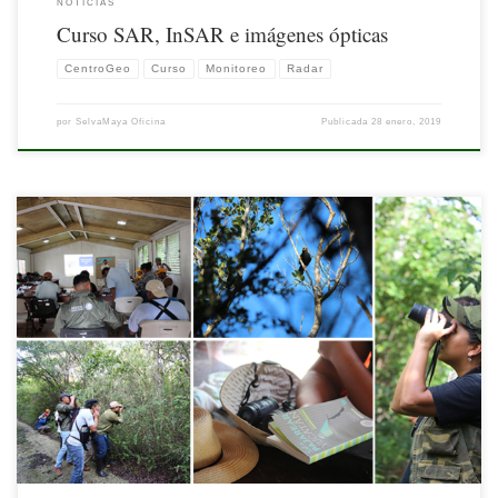
NOTICIAS
Curso SAR, InSAR e imágenes ópticas
CentroGeo
Curso
Monitoreo
Radar
por
SelvaMaya Oficina
Publicada
28 enero, 2019
No sólo científicos o especialistas monitorean la diversidad biológica, también la
población participa de forma activa, ejemplo de ello son los observadores
comunitarios de aves. Para aprovechar este entusiasmo, el proyecto Fomento del
Monitoreo de Biodiversidad y Cambio Climático en la Región Selva Maya,
implementado por la Deutsche Gesellschaft für Internationale […]