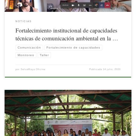
NOTICIAS
Fortalecimiento institucional de capacidades
técnicas de comunicación ambiental en la …
Comunicación
Fortalecimiento de capacidades
Monitoreo
Taller
por
SelvaMaya Oficina
Publicada
14 julio, 2020
La iniciativa Sello Colectivo Calakmul fomenta que las empresas de la región
cuenten con un sistema de mejora continua que contribuya al desarrollo
sustentable. En este sentido, el Programa Selva Maya de la GIZ en conjunto con la