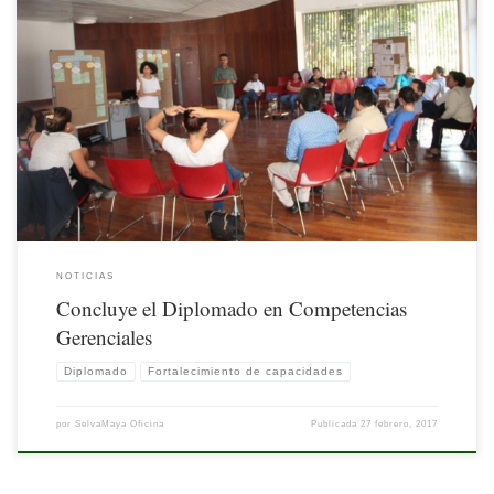
Con el objetivo de proporcionar herramientas para mejorar tanto la gestión al
interior de sus propias instituciones, como la coordinación y cooperación
interinstitucional, a favor de la conservación de los recursos naturales de la Selva
Maya trinacional (Belice, Guatemala y México), se impartió el Diplomado
“Competencias Gerenciales para Liderazgo Efectivo”, […]
NOTICIAS
Concluye el Diplomado en Competencias
Gerenciales
Diplomado
Fortalecimiento de capacidades
por
SelvaMaya Oficina
Publicada
27 febrero, 2017