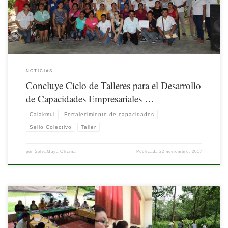
Reserva de la Biósfera de Calakmul (RBC) de la Comisión Nacional de […]
NOTICIAS
Concluye Ciclo de Talleres para el Desarrollo
de Capacidades Empresariales …
Calakmul
Fortalecimiento de capacidades
Sello Colectivo
Taller
por
SelvaMaya Oficina
Publicada
22 noviembre, 2017