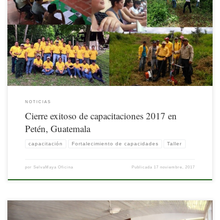
Los incendios forestales amenazan gravemente la vida. Los esfuerzos para
prevenirlos, controlarlos y/o extinguirlos deben acompañarse con buena
preparación técnica y sensibilización de personal técnico, guardarecursos y
comunitarios. El Consejo Nacional de Áreas Protegidas (CONAP) de Guatemala,
con el apoyo del Programa Selva Maya / GIZ y el acompañamiento de […]
NOTICIAS
Cierre exitoso de capacitaciones 2017 en
Petén, Guatemala
capacitación
Fortalecimiento de capacidades
Taller
por
SelvaMaya Oficina
Publicada
17 noviembre, 2017