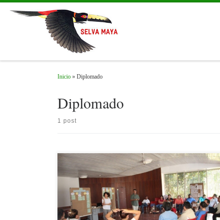
Skip to content
Inicio
»
Diplomado
Diplomado
1 post
Con el objetivo de proporcionar herramientas para mejorar tanto la
gestión al interior de sus propias instituciones, como la coordinació
y cooperación interinstitucional, a favor de la conservación de los
recursos naturales de la Selva Maya trinacional (Belice, Guatemala y
México), se impartió el Diplomado “Competencias Gerenciales para