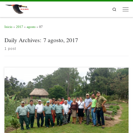
Skip to content
Search
Men
Inicio
»
2017
»
agosto
»
07
Daily Archives:
7 agosto, 2017
1 post
En el marco de la Alianza Multiactor para el Desarrollo de la Granja Integral Yaxha,
se realizó un intercambio de experiencias en agroturismo en el cual participaron el
Ministerio de Agricultura Ganadería y Alimentación (MAGA) a través del
viceministerio de Asuntos de Petén; la Dirección del Parque, constituida por el […]