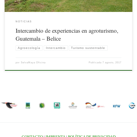
NOTICIAS
Intercambio de experiencias en agroturismo,
Guatemala – Belice
Agroecología
Intercambio
Turismo sustentable
por
SelvaMaya Oficina
Publicada
7 agosto, 2017
CONTACTO
|
IMPRENTA
|
POLÍTICA DE PRIVACIDAD