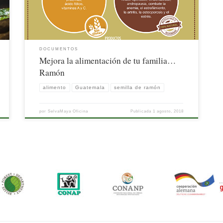
DOCUMENTOS
Mejora la alimentación de tu familia…
Ramón
alimento
Guatemala
semilla de ramón
por
SelvaMaya Oficina
Publicada
1 agosto, 2018