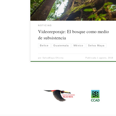
NOTICIAS
Videoreporaje: El bosque como medio
de subsistencia
Belice
Guatemala
México
Selva Maya
por
SelvaMaya Oficina
Publicada
1 agosto, 2018