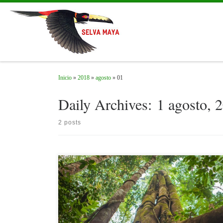
Skip to content
Inicio
»
2018
»
agosto
»
01
Daily Archives:
1 agosto, 
2 posts
Hasta ahora, vivir en la Selva Maya normalmente significaba talar
árboles y cultivar la tierra. Recientemente, un proyecto voluntario d
conservación muestra que también es posible vivir de la selva sin
destruirla.