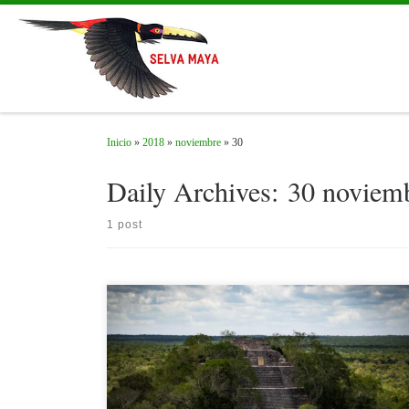
Skip to content
Inicio
»
2018
»
noviembre
»
30
Daily Archives:
30 noviem
1 post
Nota publicada originalmente por UIC. Disponible
en: https://www.iucn.org/es/news/mexico-america-central-y-el-
caribe/201811/areas-protegidas-herramientas-para-la-integracion-y-
el-desarrollo