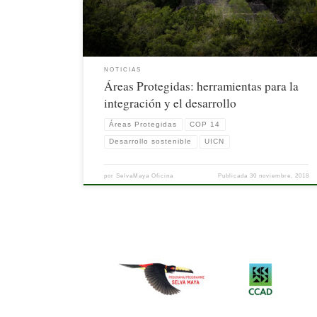
NOTICIAS
Áreas Protegidas: herramientas para la
integración y el desarrollo
Áreas Protegidas
COP 14
Desarrollo sostenible
UICN
por
SelvaMaya Oficina
Publicada
30 noviembre, 2018