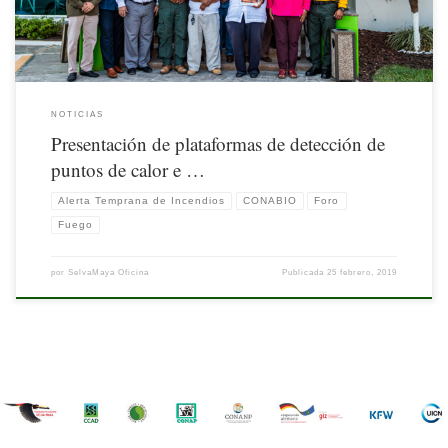
NOTICIAS
Presentación de plataformas de detección de
puntos de calor e …
Alerta Temprana de Incendios
CONABIO
Foro
Fuego
por
SelvaMaya Oficina
Publicada
25 febrero, 2019