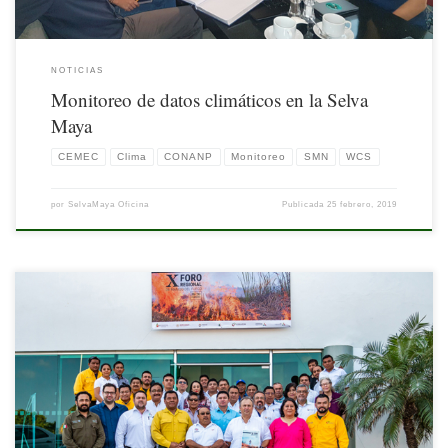
NOTICIAS
Monitoreo de datos climáticos en la Selva
Maya
CEMEC
Clima
CONANP
Monitoreo
SMN
WCS
por
SelvaMaya Oficina
Publicada
25 febrero, 2019
Durante el X Foro Regional de Manejo del Fuego, efectuado en la ciudad de
Campeche; en colaboración con la Dirección General de Geomática de la Comisión
Nacional para el Conocimiento y Uso de la Biodiversidad (CONABIO), se
presentaron algunas plataformas de información sobre puntos de calor