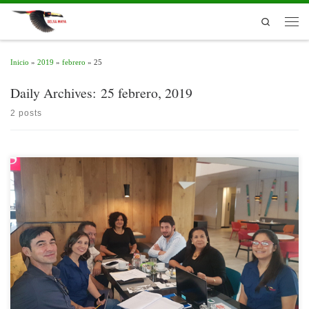
Skip to content
Search
Men
Inicio
»
2019
»
febrero
»
25
Daily Archives:
25 febrero, 2019
2 posts
Con apoyo del Comité Regional de Recursos Hidráulicos del Sistema de Integración
Centroamericana (CRRH-SICA), el 21 de febrero se llevó a cabo el primer Taller
Regional de Servicios Meteorológicos de la Selva Maya, en la ciudad de
Guatemala.