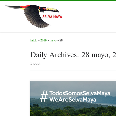
Skip to content
Inicio
»
2019
»
mayo
»
28
Daily Archives:
28 mayo, 
1 post
Desde principios de marzo hasta el final de la temporada de
incendios 2019, el Centro de Monitoreo y Evaluación de CONAP
(CEMEC) – Petén, produce un informe semanal de quemas /
puntos de calor / incendios.