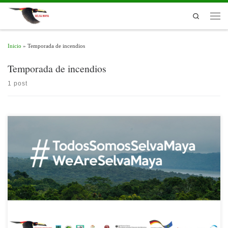
Skip to content
Search
Men
Inicio
»
Temporada de incendios
Temporada de incendios
1 post
Desde principios de marzo hasta el final de la temporada de incendios 2019, el
Centro de Monitoreo y Evaluación de CONAP (CEMEC) – Petén, produce un
informe semanal de quemas / puntos de calor / incendios.