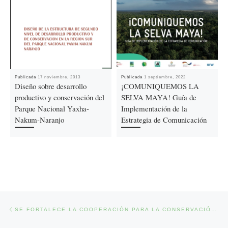
Publicada
17 noviembre, 2013
Publicada
1 septiembre, 2022
Diseño sobre desarrollo
¡COMUNIQUEMOS LA
productivo y conservación del
SELVA MAYA! Guía de
Parque Nacional Yaxha-
Implementación de la
Nakum-Naranjo
Estrategia de Comunicación
Ir a la entrada
Previous post
SE FORTALECE LA COOPERACIÓN PARA LA CONSERVACIÓN DE ÁREAS NATURALES PROTEGIDAS DE BELICE, GUATEMALA Y MÉXICO