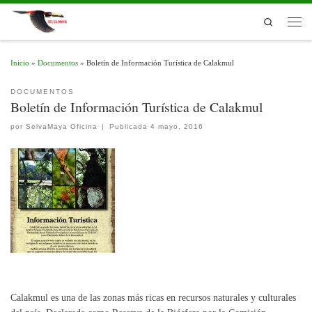
Skip to content
Search
Men
Inicio
»
Documentos
»
Boletín de Información Turística de Calakmul
DOCUMENTOS
Boletín de Información Turística de Calakmul
por
SelvaMaya Oficina
|
Publicada
4 mayo, 2016
Calakmul es una de las zonas más ricas en recursos naturales y culturales