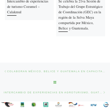
Intercambio de experiencias
Se celebra la 21va Sesión de
de turismo Cozumel –
Trabajo del Grupo Estratégico
Calakmul
de Coordinación (GEC) en la
región de la Selva Maya
compartida por México,
Belice y Guatemala.
Ir a la entrada
Previous post
COLABORAN MÉXICO, BELICE Y GUATEMALA EN CAPACITACIÓN DE COMBATIENTES DE INCENDIOS
BACK TO POST LIST
Nex
INTERCAMBIO DE EXPERIENCIAS EN AGROTURISMO, GUATEMALA – BELICE