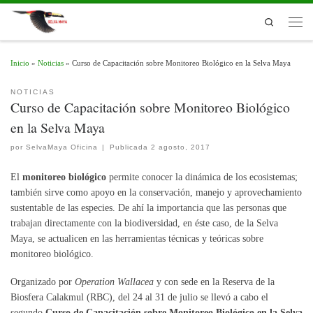
Skip to content
Search
Men
Inicio
»
Noticias
»
Curso de Capacitación sobre Monitoreo Biológico en la Selva Maya
NOTICIAS
Curso de Capacitación sobre Monitoreo Biológico
en la Selva Maya
por
SelvaMaya Oficina
|
Publicada
2 agosto, 2017
El
monitoreo biológico
permite conocer la dinámica de los ecosistemas;
también sirve como apoyo en la conservación, manejo y aprovechamiento
sustentable de las especies. De ahí la importancia que las personas que
trabajan directamente con la biodiversidad, en éste caso, de la Selva
Maya, se actualicen en las herramientas técnicas y teóricas sobre
monitoreo biológico.
Organizado por
Operation Wallacea
y con sede en la Reserva de la
Biosfera Calakmul (RBC), del 24 al 31 de julio se llevó a cabo el
segundo
Curso de Capacitación sobre Monitoreo Biológico en la Selva