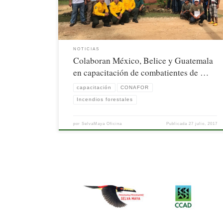
NOTICIAS
Colaboran México, Belice y Guatemala
en capacitación de combatientes de …
capacitación
CONAFOR
Incendios forestales
por
SelvaMaya Oficina
Publicada
27 julio, 2017