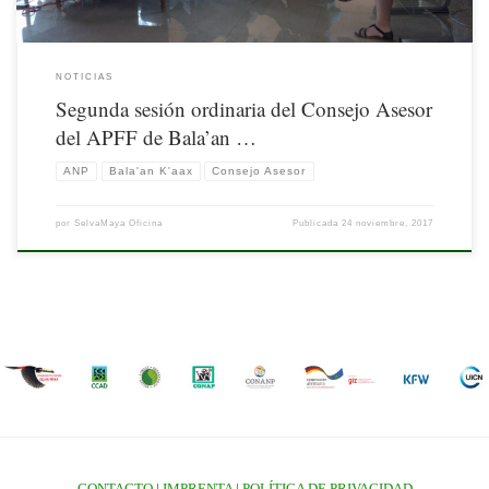
NOTICIAS
Segunda sesión ordinaria del Consejo Asesor
del APFF de Bala’an …
ANP
Bala'an K'aax
Consejo Asesor
por
SelvaMaya Oficina
Publicada
24 noviembre, 2017
CONTACTO
|
IMPRENTA
|
POLÍTICA DE PRIVACIDAD