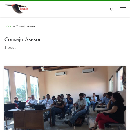
Skip to content
Search
Men
Inicio
»
Consejo Asesor
Consejo Asesor
1 post
Los Consejos Asesores (CA) de las Áreas Naturales Protegidas, se constituyen como
espacios de participación e inclusión social a fin de apoyar y asesorar a las
direcciones de éstos espacios naturales en la implementación de sus programas de
manejo, así como para fomentar su efectividad administrativa. Los CA se
conforman […]