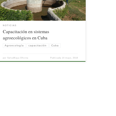
la Reserva […]
NOTICIAS
Capacitación en sistemas
agroecológicos en Cuba
Agroecología
capacitación
Cuba
por
SelvaMaya Oficina
Publicada
14 mayo, 2018