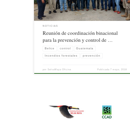
NOTICIAS
Reunión de coordinación binacional
para la prevención y control de …
Belice
control
Guatemala
Incendios forestales
prevención
por
SelvaMaya Oficina
Publicada
7 mayo, 2018