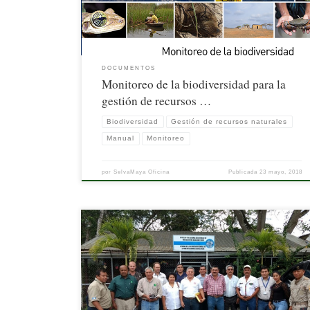
DOCUMENTOS
Monitoreo de la biodiversidad para la
gestión de recursos …
Biodiversidad
Gestión de recursos naturales
Manual
Monitoreo
por
SelvaMaya Oficina
Publicada
23 mayo, 2018
Con el propósito de coordinar acciones conjuntas para la prevenció
y control de incendios forestales en la zona de adyacencia entre
Guatemala y Belice, se llevó a cabo una reunión el 3 de mayo de
2018 en las instalaciones de la Organización de Estados Americanos
(OEA).