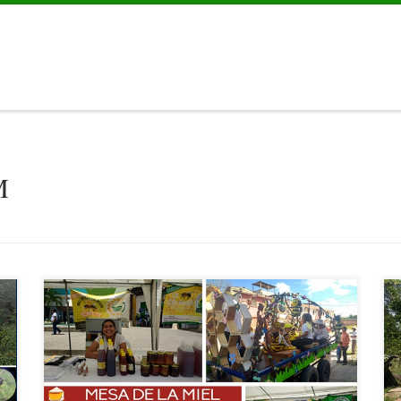
M
Con motivo del Día Internacional de la Abeja, el 20 de mayo se
celebró en Flores, Guatemala, una feria de pequeñas y medianas
empresas. La organización del evento estuvo a cargo de la Mesa de
Miel de Petén, espacio de coordinación para gestionar y avanzar en