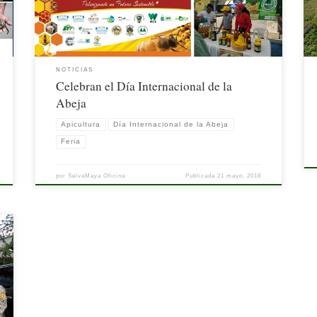
el tema apícola en […]
NOTICIAS
Celebran el Día Internacional de la
Abeja
Apicultura
Día Internacional de la Abeja
Feria
por
SelvaMaya Oficina
Publicada
21 mayo, 2018
n