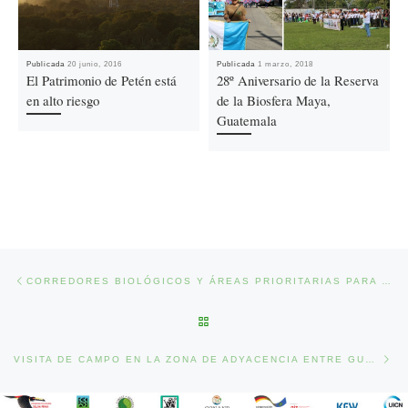
Publicada
20 junio, 2016
Publicada
1 marzo, 2018
El Patrimonio de Petén está
28º Aniversario de la Reserva
en alto riesgo
de la Biosfera Maya,
Guatemala
Ir a la entrada
Previous post
CORREDORES BIOLÓGICOS Y ÁREAS PRIORITARIAS PARA LA CONSERVACIÓN DEL JAGUAR EN MÉXICO
BACK TO POST LIST
Nex
VISITA DE CAMPO EN LA ZONA DE ADYACENCIA ENTRE GUATEMALA Y BELICE