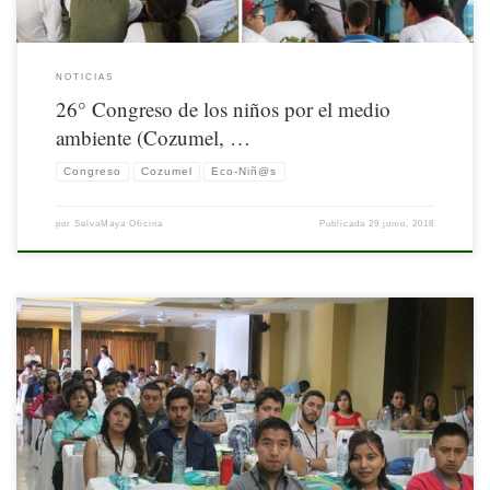
NOTICIAS
26° Congreso de los niños por el medio
ambiente (Cozumel, …
Congreso
Cozumel
Eco-Niñ@s
por
SelvaMaya Oficina
Publicada
29 junio, 2018
La gestión territorial involucra acciones que promuevan un uso sustentable del
territorio y la utilización más racional de los sistemas que lo componen para la
obtención de determinados bienes y servicios. En este orden de ideas, las áreas
protegidas cumplen una función primordial para la conservación de la base
productiva […]