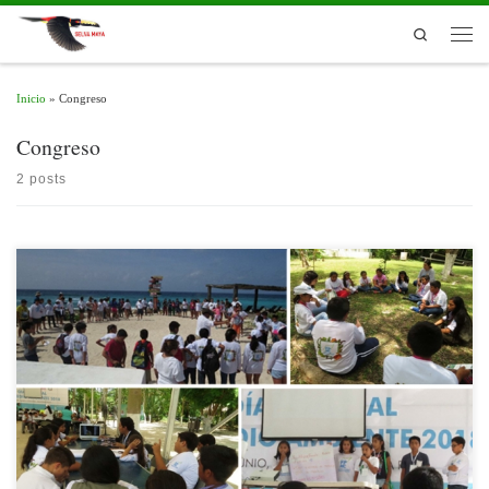
Skip to content
Search
Men
Inicio
»
Congreso
Congreso
2 posts
La educación ambiental encuentra quizá su mejor reservorio en los niños. Al
hacerles partícipes desde pequeños de aquellos temas de importancia global como
el cambio climático, la diversidad biológica o la sustentabilidad, se capitaliza un
gran potencial para incidir en temas que los adultos a veces parecemos ignorar o no
entender.