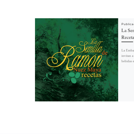
Public
La Sem
Receta
La Embaj
invitan a
bebidas 