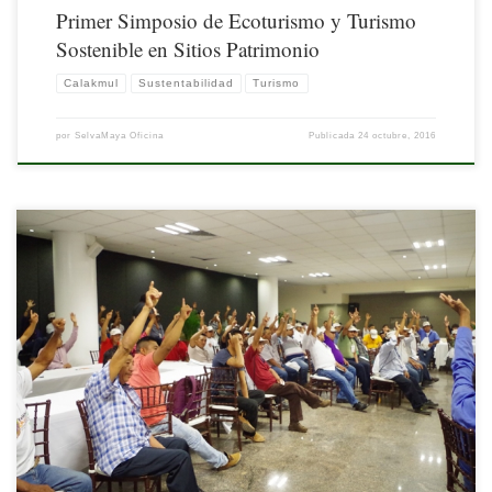
Primer Simposio de Ecoturismo y Turismo
Sostenible en Sitios Patrimonio
Calakmul
Sustentabilidad
Turismo
por
SelvaMaya Oficina
Publicada
24 octubre, 2016
Nota Publicada por InfoRural, el 15 de septiuembre de 2016
[…]