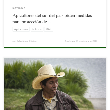
NOTICIAS
Apicultores del sur del país piden medidas
para protección de …
Apicultura
México
Miel
por
SelvaMaya Oficina
Publicada
19 septiembre, 2016
Nota publicada por el Consejo Nacional de Áreas Protegidas (CONAP)
[…]