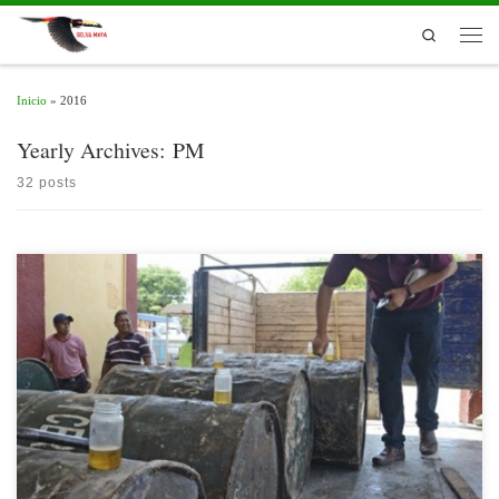
Skip to content
Search
Men
Inicio
»
2016
Yearly Archives:
PM
32 posts
Nota publicada por InfoRural, el 13 diciembre de 2016
[…]