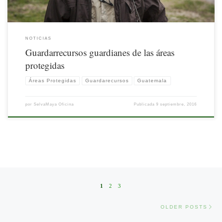
NOTICIAS
Guardarrecursos guardianes de las áreas
protegidas
Áreas Protegidas
Guardarecursos
Guatemala
por
SelvaMaya Oficina
Publicada
9 septiembre, 2016
Posts navigation
1
2
3
Old
OLDER POSTS