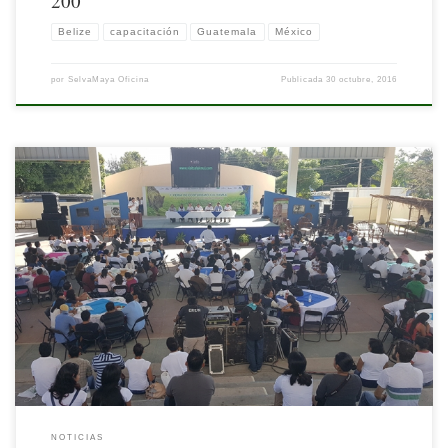
200
Belize
capacitación
Guatemala
México
por
SelvaMaya Oficina
Publicada
30 octubre, 2016
Primer Simposio de Ecoturismo y Turismo Sostenible en Sitios Patrimonio
“Calakmul, Patrimonio Natural y Cultural”. 20 y 21 de octubre 2016 En el marco
de la Primera Feria de Ecoturismo Calakmul 2016 “Cultura, Naturaleza y
Conservación”, la Universidad Tecnológica de Calakmul, la Secretaría de Turismo
del Estado de Campeche, […]
NOTICIAS