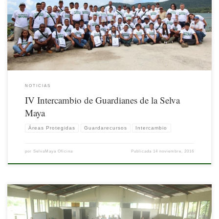
el IV Intercambio Trinacional de Guardianes de la Selva Maya, en las instalaciones
del Hotel El Muelle, El Remate, Petén, Guatemala. El encuentro se celebra
anualmente desde 2013; la primera sede fue Santa Elena, […]
NOTICIAS
IV Intercambio de Guardianes de la Selva
Maya
Áreas Protegidas
Guardarecursos
Intercambio
por
SelvaMaya Oficina
Publicada
14 noviembre, 2016