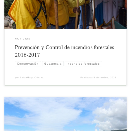
NOTICIAS
Prevención y Control de incendios forestales
2016-2017
Conservación
Guatemala
Incendios forestales
por
SelvaMaya Oficina
Publicada
5 diciembre, 2016
Durante los días comprendidos del 7 al 11 de noviembre de 2016, se llevó a cabo