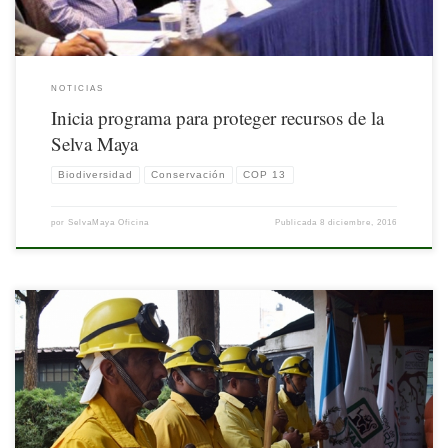
NOTICIAS
Inicia programa para proteger recursos de la
Selva Maya
Biodiversidad
Conservación
COP 13
por
SelvaMaya Oficina
Publicada
8 diciembre, 2016
Publicado por el Consejo Nacional de Áreas Protegidas de Guatemala (CONAP)
[…]