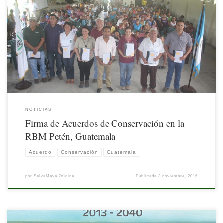
Nota publicada por el Consejo Nacional de Áreas Protegidas (CONAP)
[…]
NOTICIAS
Firma de Acuerdos de Conservación en la
RBM Petén, Guatemala
Acuerdo
Conservación
Guatemala
por
SelvaMaya Oficina
Publicada
3 noviembre, 2016