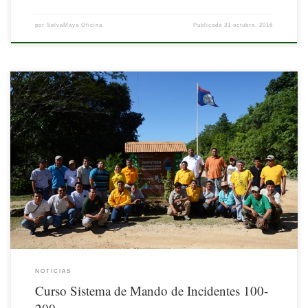
por
SelvaMaya Oficina
Publicada
31 octubre, 2016
Del 26 al 28 de octubre de 2016 se realizó el Curso SMI 100-200 en la Reserva de
Shipstern Conservation & Managment Areas, Distrito de Corozal, Belice; con el
objetivo de fortalecer el Programa de Conservación y Uso Sostenible de la Selva
Maya; en específico de la Estrategia de Cooperación […]
NOTICIAS
Curso Sistema de Mando de Incidentes 100-