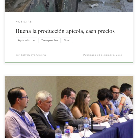
NOTICIAS
Buena la producción apícola, caen precios
Apicultura
Campeche
Miel
por
SelvaMaya Oficina
Publicada
13 diciembre, 2016
Publicado por NTX/EGL/MMH el 8 de diciembre de 2016
[…]