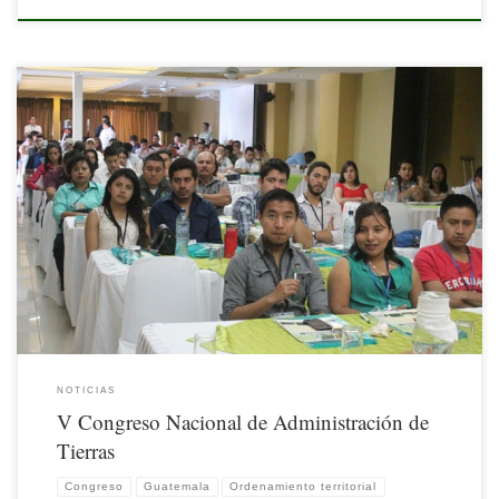
La gestión territorial involucra acciones que promuevan un uso sustentable del
territorio y la utilización más racional de los sistemas que lo componen para la
obtención de determinados bienes y servicios. En este orden de ideas, las áreas
protegidas cumplen una función primordial para la conservación de la base
productiva […]
NOTICIAS
V Congreso Nacional de Administración de
Tierras
Congreso
Guatemala
Ordenamiento territorial