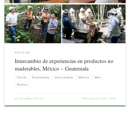
actividades que simultáneamente generan ingresos a las familias y aseguran la
conservación del entorno natural. Los espacios que permiten compartir
experiencias en el desarrollo de este tipo de actividades son sin duda una sustancial
fuente de aprendizaje.
NOTICIAS
Intercambio de experiencias en productos no
maderables, México – Guatemala
Chicle
Guatemala
Intercambio
México
Miel
Ramon
por
SelvaMaya Oficina
Publicada
15 octubre, 2018