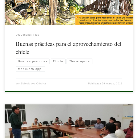
DOCUMENTOS
Buenas prácticas para el aprovechamiento del
chicle
Buenas prácticas
Chicle
Chicozapote
Manilkara spp.
por
SelvaMaya Oficina
Publicada
29 marzo, 2019
En la región Selva Maya hay cada vez mayor sensibilidad y participación en