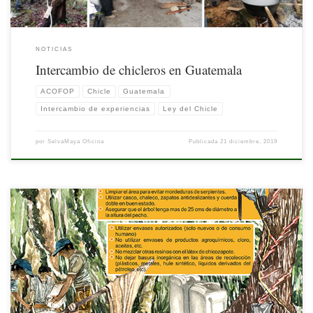
NOTICIAS
Intercambio de chicleros en Guatemala
ACOFOP
Chicle
Guatemala
Intercambio de experiencias
Ley del Chicle
por
SelvaMaya Oficina
Publicada
21 diciembre, 2019