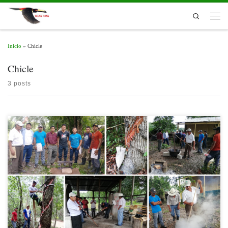
Skip to content
Search
Men
Inicio
»
Chicle
Chicle
3 posts
La Asociación de Comunidades Forestales de Petén (ACOFOP) y el Programa Selva
Maya, de la Cooperación Técnica Alemana (GIZ); facilitaron un intercambio de
experiencias entre chicleros expertos, jóvenes chicleros y aspirantes a chicleros del
17 al 19 de diciembre.