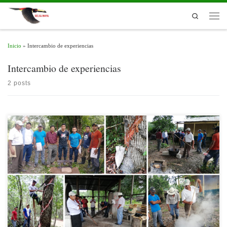
Skip to content
Search
Men
Inicio
»
Intercambio de experiencias
Intercambio de experiencias
2 posts
La Asociación de Comunidades Forestales de Petén (ACOFOP) y el Programa Selva
Maya, de la Cooperación Técnica Alemana (GIZ); facilitaron un intercambio de
experiencias entre chicleros expertos, jóvenes chicleros y aspirantes a chicleros del
17 al 19 de diciembre.