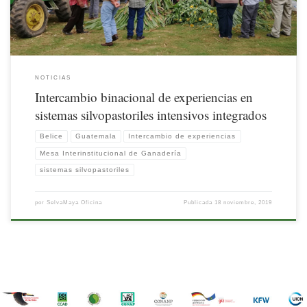
NOTICIAS
Intercambio binacional de experiencias en
sistemas silvopastoriles intensivos integrados
Belice
Guatemala
Intercambio de experiencias
Mesa Interinstitucional de Ganadería
sistemas silvopastoriles
por
SelvaMaya Oficina
Publicada
18 noviembre, 2019