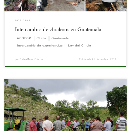
NOTICIAS
Intercambio de chicleros en Guatemala
ACOFOP
Chicle
Guatemala
Intercambio de experiencias
Ley del Chicle
por
SelvaMaya Oficina
Publicada
21 diciembre, 2019
La Mesa Interinstitucional de Ganadería fomenta el fortalecimiento de capacidades
de los comités ganaderos de las comunidades El Caoba, Purusilá y El Naranjo, en
Petén, Guatemala.